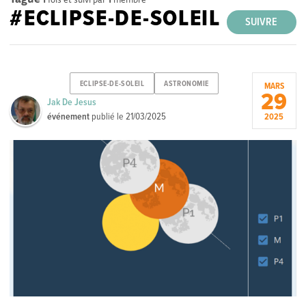
#ECLIPSE-DE-SOLEIL
SUIVRE
ECLIPSE-DE-SOLEIL
ASTRONOMIE
MARS
29
Jak De Jesus
événement
publié le
21/03/2025
2025