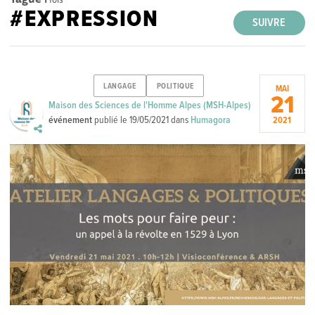
#EXPRESSION
SUIVRE
LANGAGE
POLITIQUE
MAI
21
Maison des Sciences de l'Homme Alpes (MSH-Alpes)
événement
publié le
19/05/2021
dans
Humagora
2021