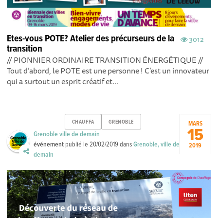
Etes-vous POTE? Atelier des précurseurs de la
3012
transition
// PIONNIER ORDINAIRE TRANSITION ÉNERGÉTIQUE //
Tout d’abord, le POTE est une personne ! C’est un innovateur
qui a surtout un esprit créatif et...
CHAUFFA
GRENOBLE
MARS
15
Grenoble ville de demain
événement
publié le
20/02/2019
dans
Grenoble, ville de
2019
demain