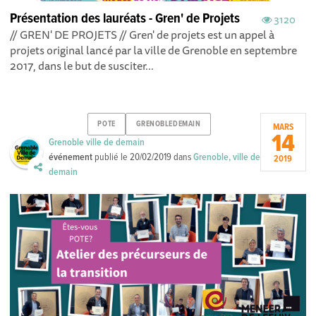
Présentation des lauréats - Gren' de Projets
3120
// GREN' DE PROJETS // Gren' de projets est un appel à
projets original lancé par la ville de Grenoble en septembre
2017, dans le but de susciter...
POTE
GRENOBLEDEMAIN
MARS
14
Grenoble ville de demain
événement
publié le
20/02/2019
dans
Grenoble, ville de
2019
demain