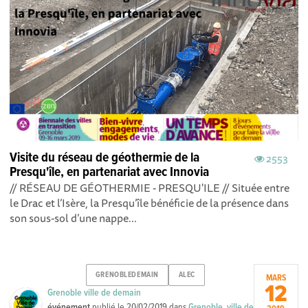
Visite du réseau de géothermie de la
2553
Presqu'île, en partenariat avec Innovia
// RÉSEAU DE GÉOTHERMIE - PRESQU'ILE // Située entre
le Drac et l’Isère, la Presqu’île bénéficie de la présence dans
son sous-sol d’une nappe...
GRENOBLEDEMAIN
ALEC
MARS
12
Grenoble ville de demain
événement
publié le
20/02/2019
dans
Grenoble, ville de