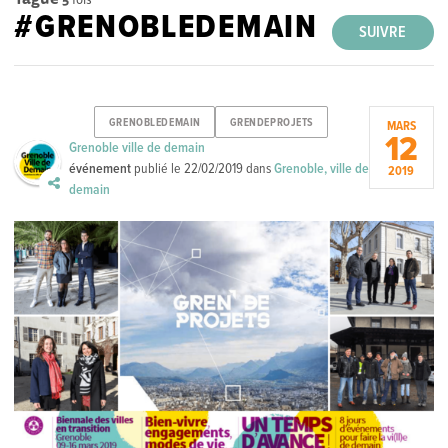
#GRENOBLEDEMAIN
SUIVRE
GRENOBLEDEMAIN
GRENDEPROJETS
MARS
12
Grenoble ville de demain
événement
publié le
22/02/2019
dans
Grenoble, ville de
2019
demain