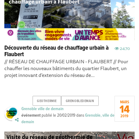
Découverte du réseau de chauffage urbain à
2470
Flaubert
// RÉSEAU DE CHAUFFAGE URBAIN - FLAUBERT // Pour
chauffer les nouveaux bâtiments du quartier Flaubert, un
projet innovant d’extension du réseau de...
GEOTHERMIE
GRENOBLEDEMAIN
MARS
14
Grenoble ville de demain
événement
publié le
20/02/2019
dans
Grenoble, ville de
2019
demain