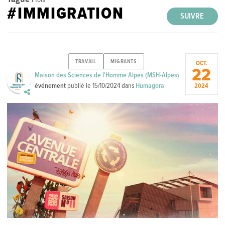
#IMMIGRATION
SUIVRE
TRAVAIL
MIGRANTS
OCT.
22
Maison des Sciences de l'Homme Alpes (MSH-Alpes)
événement
publié le
15/10/2024
dans
Humagora
2024