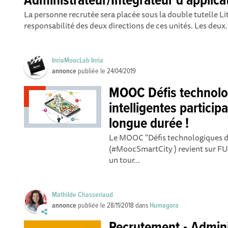
Administrateur/Intégrateur d'applicat
La personne recrutée sera placée sous la double tutelle Li
responsabilité des deux directions de ces unités. Les deux.
InriaMoocLab Inria
annonce
publiée le
24/04/2019
MOOC Défis technolog
intelligentes particip
longue durée !
Le MOOC "Défis technologiques des
(#MoocSmartCity ) revient sur FU
un tour...
Mathilde Chasseriaud
annonce
publiée le
28/11/2018
dans
Humagora