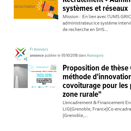
Recrutement • Admini
systèmes et réseaux
Mission : En lien avec l'UMS GRIC
administrateur.ice système inter
de recherche en SHS...
Fr Innovacs
annonce
publiée le
05/10/2018
dans
Humagora
Proposition de thèse 
méthode d'innovation
covoiturage pour les
zone rurale"
L'encadrement & Financement Enc
LIG(Grenoble, France)Co-encadr
(Grenoble,...