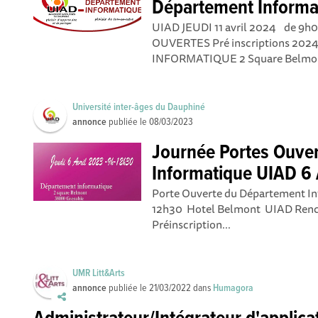
Département Informa
UIAD JEUDI 11 avril 2024 de 9
OUVERTES Pré inscriptions 2
INFORMATIQUE 2 Square Belmon
Université inter-âges du Dauphiné
annonce
publiée le
08/03/2023
Journée Portes Ouve
Informatique UIAD 6
Porte Ouverte du Département Inf
12h30 Hotel Belmont UIAD Renco
Préinscription...
UMR Litt&Arts
annonce
publiée le
21/03/2022
dans
Humagora