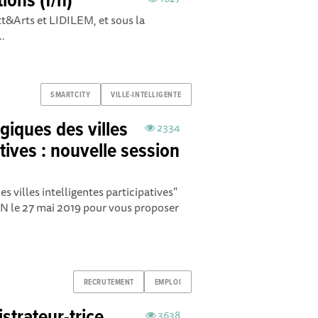
ions (f/h)
tt&Arts et LIDILEM, et sous la
..
SMARTCITY
VILLE-INTELLIGENTE
iques des villes
2334
atives : nouvelle session
 villes intelligentes participatives"
N le 27 mai 2019 pour vous proposer
RECRUTEMENT
EMPLOI
3638