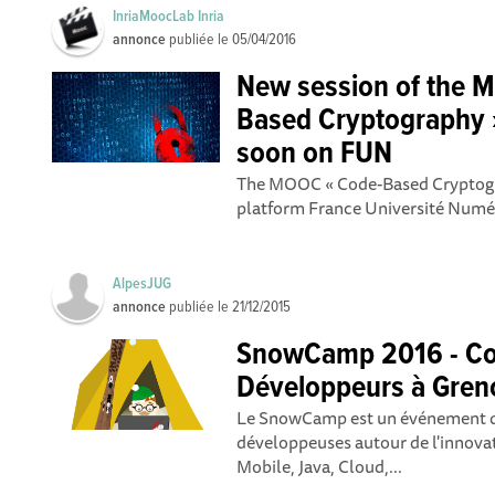
InriaMoocLab Inria
annonce
publiée le
05/04/2016
New session of the 
Based Cryptography » 
soon on FUN
The MOOC « Code-Based Cryptogra
platform France Université Numéri
AlpesJUG
annonce
publiée le
21/12/2015
SnowCamp 2016 - Co
Développeurs à Gren
Le SnowCamp est un événement qu
développeuses autour de l'innov
Mobile, Java, Cloud,...