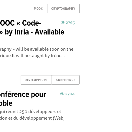
MOOC
CRYPTOGRAPHY
MOOC « Code-
2765
by Inria - Available
phy » will be available soon on the
que.It will be taught by Irène...
DEVELOPPEURS
CONFERENCE
nférence pour
2704
oble
i réunit 250 développeurs et
ation et du développement (Web,