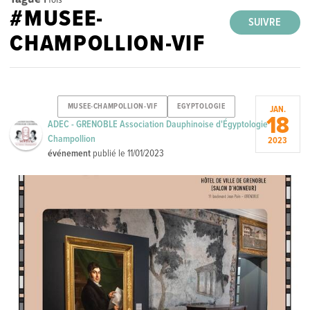
#MUSEE-
SUIVRE
CHAMPOLLION-VIF
MUSEE-CHAMPOLLION-VIF
EGYPTOLOGIE
JAN.
18
ADEC - GRENOBLE Association Dauphinoise d'Égyptologie
Champollion
2023
événement
publié le
11/01/2023