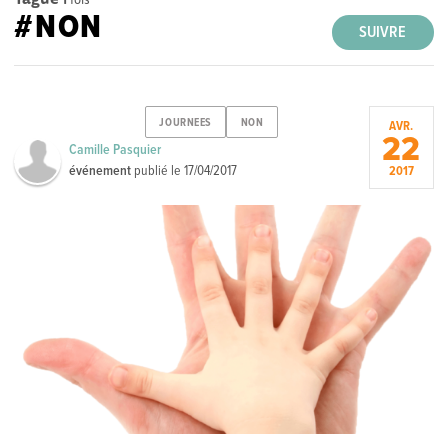
#NON
SUIVRE
JOURNEES
NON
AVR.
22
Camille Pasquier
événement
publié le
17/04/2017
2017