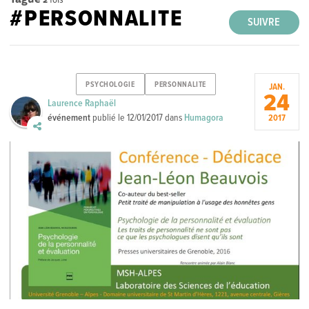
#PERSONNALITE
SUIVRE
PSYCHOLOGIE
PERSONNALITE
JAN.
24
Laurence Raphaël
événement
publié le
12/01/2017
dans
Humagora
2017