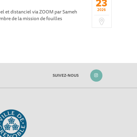
23
2026
el et distanciel via ZOOM par Sameh
bre de la mission de fouilles
SUIVEZ-NOUS