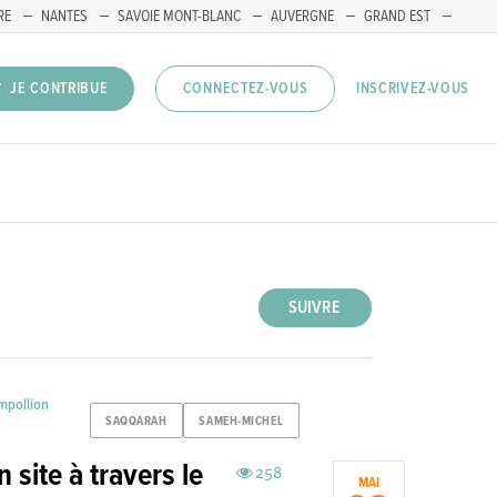
RE
NANTES
SAVOIE MONT-BLANC
AUVERGNE
GRAND EST
INSCRIVEZ-VOUS
JE CONTRIBUE
CONNECTEZ-VOUS
SUIVRE
mpollion
SAQQARAH
SAMEH-MICHEL
n site à travers le
258
MAI