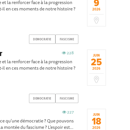
9
t la renforcer face à la progression
t-il en ces moments de notre histoire ?
2026
DEMOCRATIE
FASCISME
r
228
JUIN
25
t la renforcer face à la progression
t-il en ces moments de notre histoire ?
2026
DEMOCRATIE
FASCISME
227
JUIN
18
t-ce qu'une démocratie ? Que pouvons
la montée du fascisme ? L'espoir est...
2026