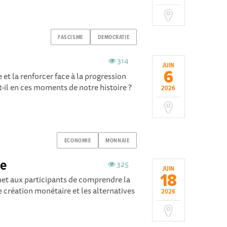
FASCISME
DEMOCRATIE
314
JUIN
6
t la renforcer face à la progression
t-il en ces moments de notre histoire ?
2026
ECONOMIE
MONNAIE
ie
325
JUIN
18
et aux participants de comprendre la
e création monétaire et les alternatives
2026