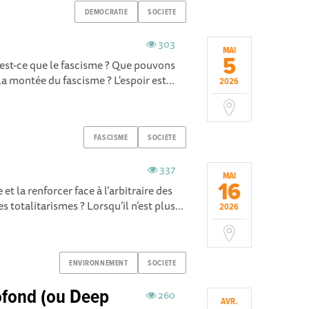
DEMOCRATIE
SOCIETE
303
MAI
5
est-ce que le fascisme ? Que pouvons
la montée du fascisme ? L'espoir est...
2026
FASCISME
SOCIETE
337
MAI
16
 la renforcer face à l’arbitraire des
 totalitarismes ? Lorsqu’il n’est plus...
2026
ENVIRONNEMENT
SOCIETE
fond (ou Deep
260
AVR.