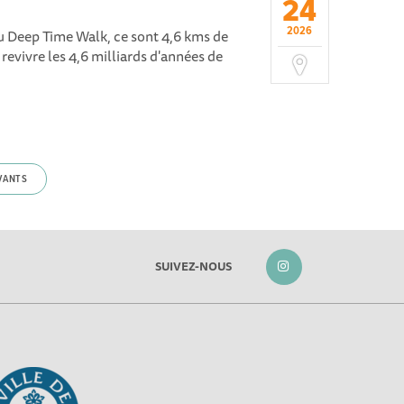
24
2026
 Deep Time Walk, ce sont 4,6 kms de
evivre les 4,6 milliards d'années de
VANTS
SUIVEZ-NOUS