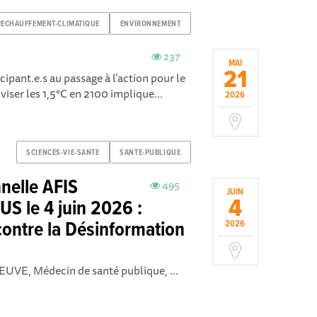
RECHAUFFEMENT-CLIMATIQUE
ENVIRONNEMENT
237
MAI
21
ipant.e.s au passage à l’action pour le
iser les 1,5°C en 2100 implique...
2026
SCIENCES-VIE-SANTE
SANTE-PUBLIQUE
nelle AFIS
495
JUIN
4
US le 4 juin 2026 :
contre la Désinformation
2026
UVE, Médecin de santé publique, ...