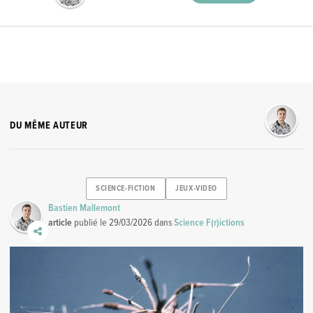
DU MÊME AUTEUR
SCIENCE-FICTION
JEUX-VIDEO
Bastien Mallemont
article
publié le
29/03/2026
dans
Science F(r)ictions