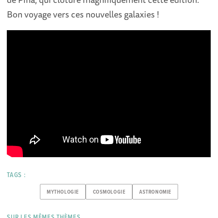
Bon voyage vers ces nouvelles galaxies !
TAGS :
MYTHOLOGIE
COSMOLOGIE
ASTRONOMIE
SUR LES MÊMES THÈMES