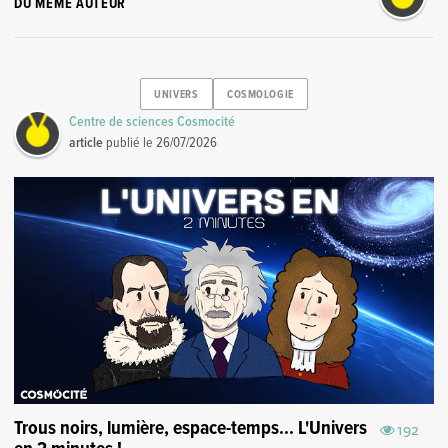
DU MÊME AUTEUR
UNIVERS
COSMOLOGIE
Centre de sciences Cosmocité
article
publié le
26/07/2026
Trous noirs, lumière, espace-temps... L'Univers
192