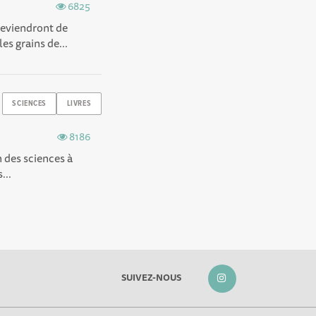
6825
deviendront de
es grains de...
SCIENCES
LIVRES
8186
n des sciences à
...
SUIVEZ-NOUS