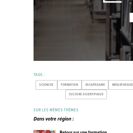
TAGS :
SCIENCES
FORMATION
ESCAPEGAME
MEDIATHEQUE
CULTURE-SCIENTIFIQUE
SUR LES MÊMES THÈMES
Dans votre région :
Retour sur une formation