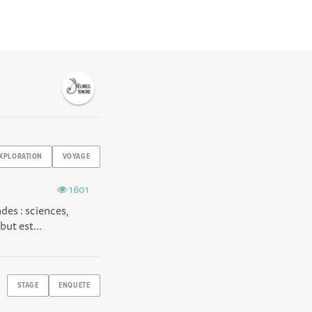
XPLORATION
VOYAGE
1601
ndes : sciences,
but est...
STAGE
ENQUETE