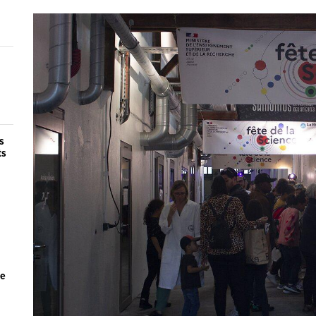
s
ts
le