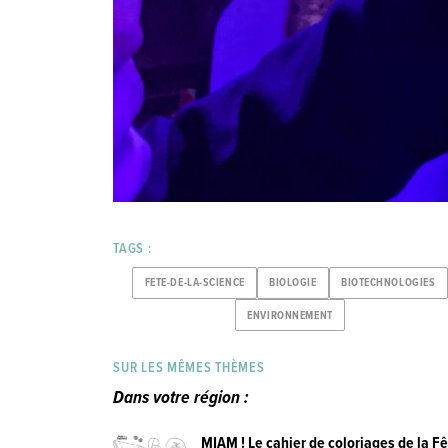
TAGS :
FETE-DE-LA-SCIENCE
BIOLOGIE
BIOTECHNOLOGIES
ENVIRONNEMENT
SUR LES MÊMES THÈMES
Dans votre région :
MIAM ! Le cahier de coloriages de la F