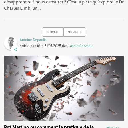
désapprendre à nous censurer ? C'est la piste qu’explore le Dr
Charles Limb, un...
CERVEAU
MUSIQUE
Antoine Depaulis
article
publié le
31/07/2025
dans
Atout Cerveau
Pat Martino ou comment la pratique de la
3512