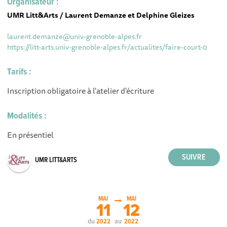
Organisateur :
UMR Litt&Arts / Laurent Demanze et Delphine Gleizes
laurent.demanze@univ-grenoble-alpes.fr
https://litt-arts.univ-grenoble-alpes.fr/actualites/faire-court-0
Tarifs :
Inscription obligatoire à l'atelier d'écriture
Modalités :
En présentiel
UMR LITT&ARTS
MAI
MAI
11
12
du
au
2022
2022