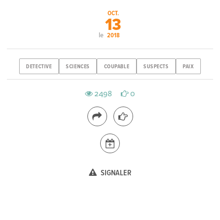
OCT.
13
le
2018
DETECTIVE
SCIENCES
COUPABLE
SUSPECTS
PAIX
2498
0
SIGNALER