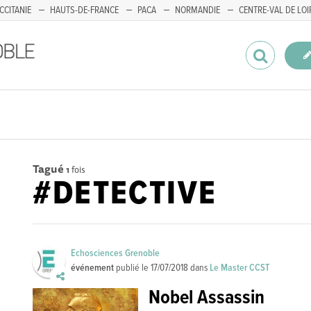
CCITANIE
HAUTS-DE-FRANCE
PACA
NORMANDIE
CENTRE-VAL DE LOI
Tagué
1
fois
#DETECTIVE
Echosciences Grenoble
événement
publié le
17/07/2018
dans
Le Master CCST
Nobel Assassin