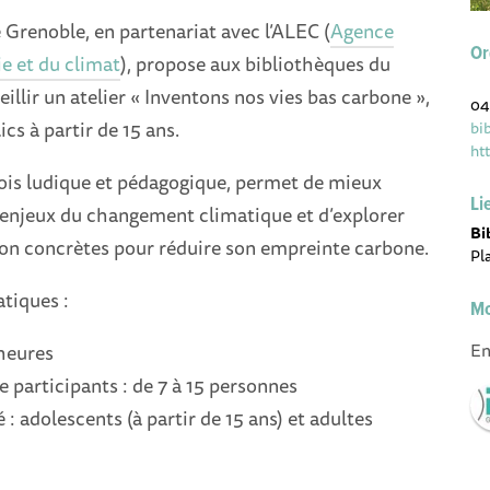
Grenoble, en partenariat avec l’ALEC (
Agence
Or
ie et du climat
), propose aux bibliothèques du
eillir un atelier « Inventons nos vies bas carbone »,
04
cs à partir de 15 ans.
bi
htt
a fois ludique et pédagogique, permet de mieux
Li
enjeux du changement climatique et d’explorer
Bi
ion concrètes pour réduire son empreinte carbone.
Pl
tiques :
Mo
En
 heures
participants : de 7 à 15 personnes
é : adolescents (à partir de 15 ans) et adultes