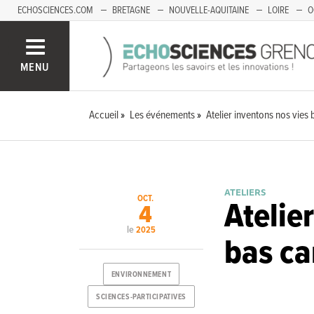
ECHOSCIENCES.COM
BRETAGNE
NOUVELLE-AQUITAINE
LOIRE
O
BOURGOGNE-FRANCHE-COMTÉ
MENU
Accueil
Les événements
Atelier inventons nos vies
ATELIERS
OCT.
Atelie
4
le
2025
bas c
ENVIRONNEMENT
SCIENCES-PARTICIPATIVES