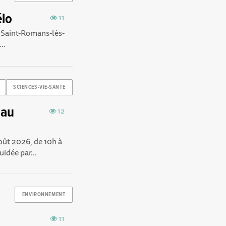
élo
11
e Saint-Romans-lès-
..
SCIENCES-VIE-SANTE
 au
12
août 2026, de 10h à
idée par...
ENVIRONNEMENT
11