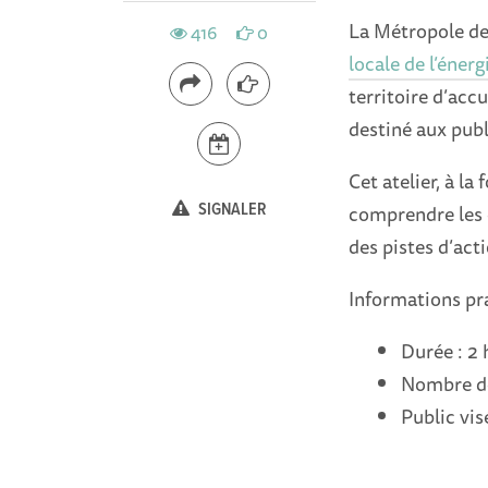
La Métropole de 
416
0
locale de l’énerg
territoire d’accu
destiné aux publi
Cet atelier, à l
SIGNALER
comprendre les 
des pistes d’act
Informations pra
Durée : 2
Nombre de 
Public vis