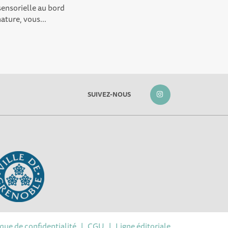
sensorielle au bord
ature, vous...
SUIVEZ-NOUS
ique de confidentialité
|
CGU
|
Ligne éditoriale