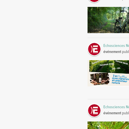
Echosciences No
événement
publ
Echosciences No
événement
publ