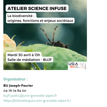
Organisateur :
BU Joseph-Fourier
04 76 74 84 00
bujf-public@univ-grenoble-alpes.fr
https://bibliotheques.univ-grenoble-alpes.fr/