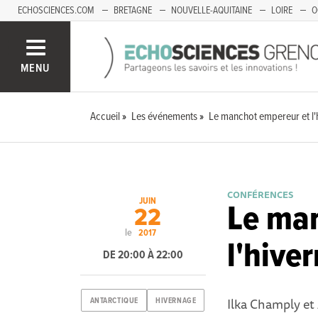
ECHOSCIENCES.COM
BRETAGNE
NOUVELLE-AQUITAINE
LOIRE
O
BOURGOGNE-FRANCHE-COMTÉ
MENU
Accueil
Les événements
Le manchot empereur et l'
CONFÉRENCES
JUIN
Le ma
22
le
2017
l'hive
DE 20:00 À 22:00
Ilka Champly et
ANTARCTIQUE
HIVERNAGE