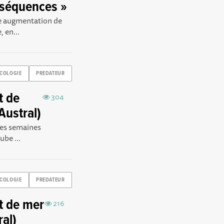
nséquences »
ne augmentation de
 en...
COLOGIE
PREDATEUR
t de
304
Austral)
 les semaines
ube ...
COLOGIE
PREDATEUR
t de mer
216
ral)