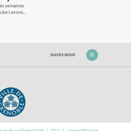
 les semaines
tube Levons...
SUIVEZ-NOUS
ique de confidentialité
|
CGU
|
Ligne éditoriale