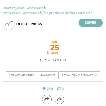
contact@enjeuxcommuns.fr
https://enjeuxcommuns.fr/les-prochains-ateliers-en-isere/
EN'JEUX COMMUNS
MAI
25
le
2026
DE 15:00 À 18:00
SCIENCES-VIE-SANTE
RANDONNEE
RECHAUFFEMENT-CLIMATIQUE
254
0