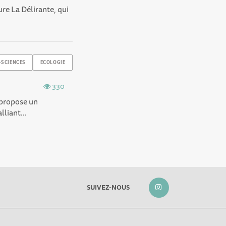
ture La Délirante, qui
-SCIENCES
ECOLOGIE
330
i propose un
lliant...
SUIVEZ-NOUS