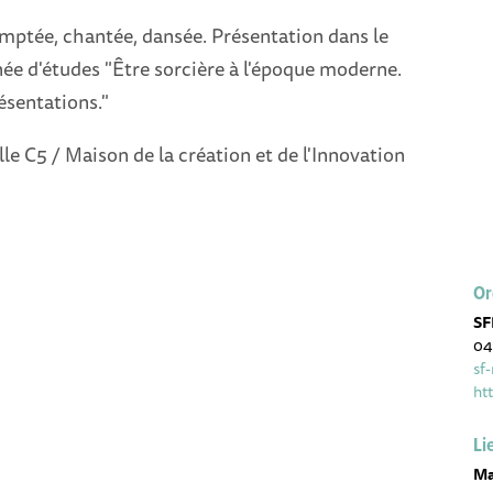
ptée, chantée, dansée. Présentation dans le
née d'études "Être sorcière à l'époque moderne.
ésentations."
lle C5 / Maison de la création et de l'Innovation
Or
SF
04
sf
ht
Li
Ma