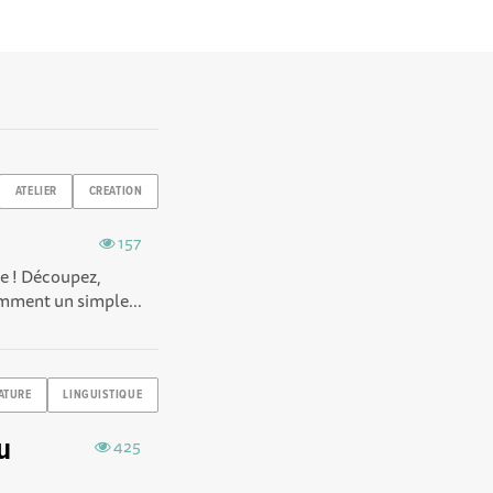
ATELIER
CREATION
157
ée ! Découpez,
omment un simple...
ATURE
LINGUISTIQUE
u
425