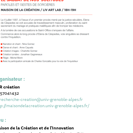
ganisateur :
R création
57041432
-recherche-creation@univ-grenoble-alpes.fr
tp://maisondelacreation.univ-grenoble-alpes.fr/
eu :
ison de la Création et de l'Innovation