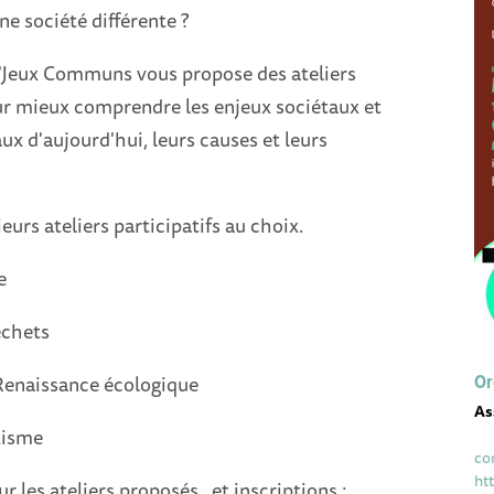
ne société différente ?
n'Jeux Communs vous propose des ateliers
our mieux comprendre les enjeux sociétaux et
 d'aujourd'hui, leurs causes et leurs
eurs ateliers participatifs au choix.
e
échets
 Renaissance écologique
Or
As
xisme
co
ht
ur les ateliers proposés , et inscriptions :