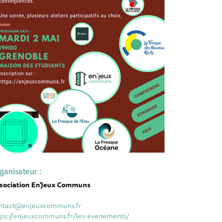
ganisateur :
sociation En'Jeux Communs
ntact@enjeuxcommuns.fr
tps://enjeuxcommuns.fr/les-evenements/