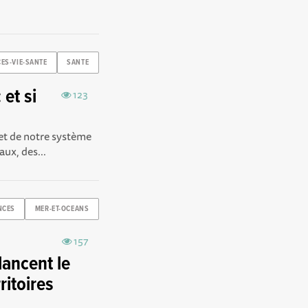
ES-VIE-SANTE
SANTE
et si
123
et de notre système
aux, des...
NCES
MER-ET-OCEANS
157
 lancent le
ritoires