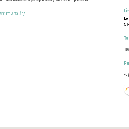
Li
communs.fr/
La
6 
Ta
Ta
Pu
A 