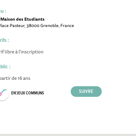
eu :
 Maison des Etudiants
Place Pasteur, 38000 Grenoble, France
rifs :
rif libre à l'inscription
blic :
partir de 16 ans
EN'JEUX COMMUNS