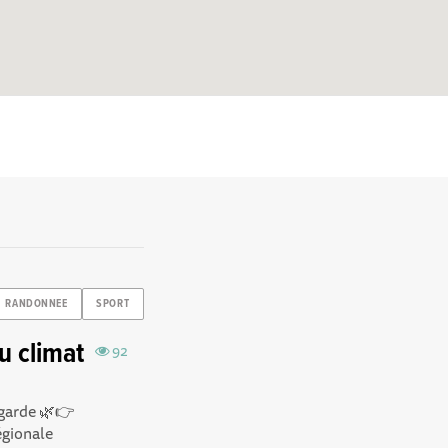
RANDONNEE
SPORT
u climat
92
lgarde 🌿👉
égionale