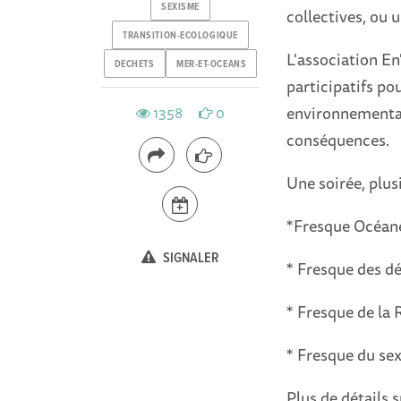
SEXISME
collectives, ou u
TRANSITION-ECOLOGIQUE
L'association E
DECHETS
MER-ET-OCEANS
participatifs p
environnementaux
1358
0
conséquences.
Une soirée, plusi
*Fresque Océan
SIGNALER
* Fresque des d
* Fresque de la
* Fresque du se
Plus de détails s