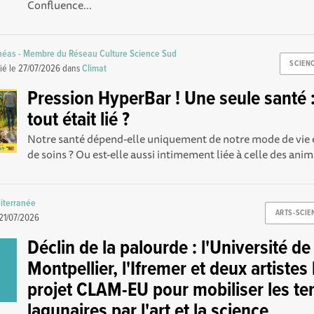
Confluence...
théas - Membre du Réseau Culture Science Sud
SCIENC
ié le
27/07/2026
dans
Climat
Pression HyperBar ! Une seule santé : 
tout était lié ?
Notre santé dépend-elle uniquement de notre mode de vie 
de soins ? Ou est-elle aussi intimement liée à celle des anim
diterranée
ARTS-SCIE
21/07/2026
Déclin de la palourde : l'Université de
Montpellier, l'Ifremer et deux artistes
projet CLAM-EU pour mobiliser les ter
lagunaires par l'art et la science