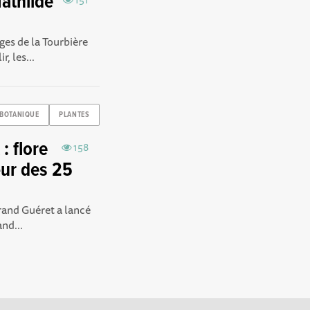
athilde
ages de la Tourbière
, les...
BOTANIQUE
PLANTES
: flore
158
ur des 25
rand Guéret a lancé
nd...