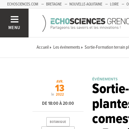
ECHOSCIENCES.COM
BRETAGNE
NOUVELLE-AQUITAINE
LOIRE
O
BOURGOGNE-FRANCHE-COMTÉ
MENU
Accueil
Les événements
Sortie-Formation terrain p
ÉVÉNEMENTS
AVR.
Sortie
13
le
2022
plante
DE 18:00 À 20:00
comest
BOTANIQUE