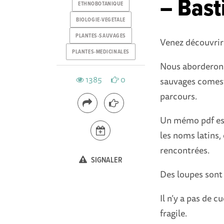
– Bast
ETHNOBOTANIQUE
BIOLOGIE-VEGETALE
PLANTES-SAUVAGES
Venez découvrir 
PLANTES-MEDICINALES
Nous aborderons 
1385
0
sauvages comest
parcours.
Un mémo pdf est 
les noms latins
rencontrées.
SIGNALER
Des loupes sont 
Il n’y a pas de c
fragile.