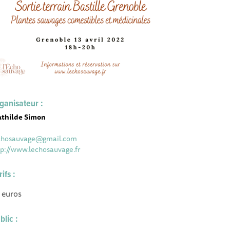
ganisateur :
thilde Simon
chosauvage@gmail.com
tp://www.lechosauvage.fr
rifs :
 euros
blic :