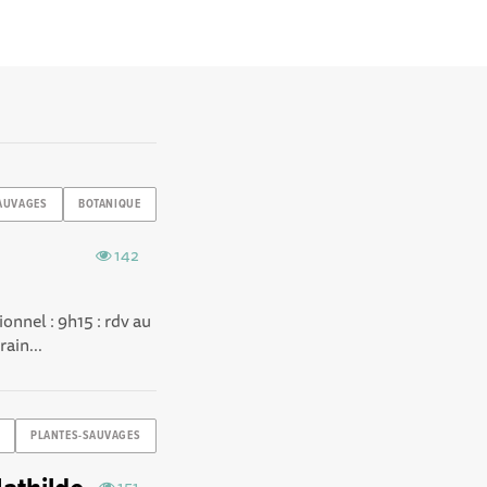
AUVAGES
BOTANIQUE
142
onnel : 9h15 : rdv au
ain...
PLANTES-SAUVAGES
151