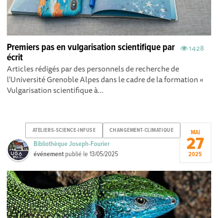
Premiers pas en vulgarisation scientifique par
1428
écrit
Articles rédigés par des personnels de recherche de
l’Université Grenoble Alpes dans le cadre de la formation «
Vulgarisation scientifique à...
ATELIERS-SCIENCE-INFUSE
CHANGEMENT-CLIMATIQUE
MAI
27
Bibliothèque Joseph-Fourier
événement
publié le
13/05/2025
2025