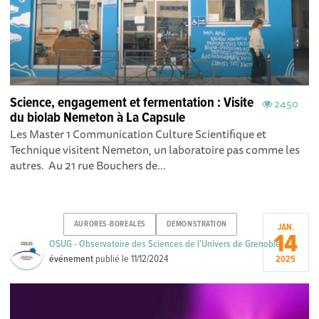
Science, engagement et fermentation : Visite
2450
du biolab Nemeton à La Capsule
Les Master 1 Communication Culture Scientifique et
Technique visitent Nemeton, un laboratoire pas comme les
autres. Au 21 rue Bouchers de...
AURORES-BOREALES
DEMONSTRATION
JAN.
14
OSUG - Observatoire des Sciences de l’Univers de Grenoble
événement
publié le
11/12/2024
2025