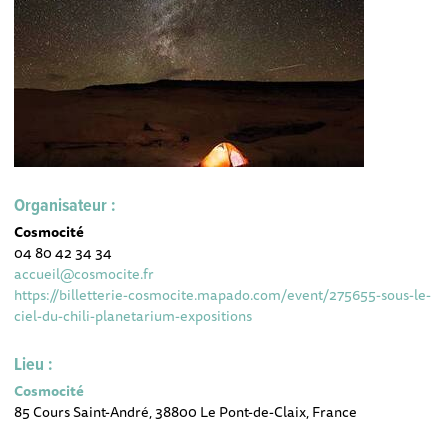
Organisateur :
Cosmocité
04 80 42 34 34
accueil@cosmocite.fr
https://billetterie-cosmocite.mapado.com/event/275655-sous-le-
ciel-du-chili-planetarium-expositions
Lieu :
Cosmocité
85 Cours Saint-André, 38800 Le Pont-de-Claix, France