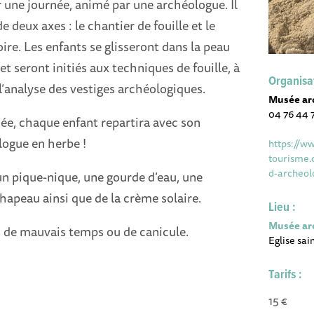
r une journée, animé par une archéologue. Il
e deux axes : le chantier de fouille et le
oire. Les enfants se glisseront dans la peau
t seront initiés aux techniques de fouille, à
Organisa
 l’analyse des vestiges archéologiques.
Musée ar
04 76 44 
rnée, chaque enfant repartira avec son
ogue en herbe !
https://w
tourisme.
d-archeol
un pique-nique, une gourde d’eau, une
hapeau ainsi que de la crème solaire.
Lieu :
Musée ar
 de mauvais temps ou de canicule.
Eglise sa
Tarifs :
15 €