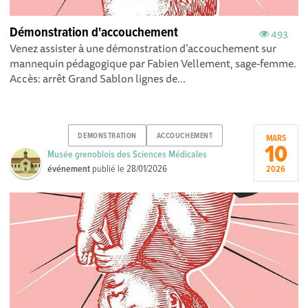
Démonstration d'accouchement
493
Venez assister à une démonstration d’accouchement sur
mannequin pédagogique par Fabien Vellement , sage-femme.
Accès: arrêt Grand Sablon lignes de...
DEMONSTRATION
ACCOUCHEMENT
MARS
10
Musée grenoblois des Sciences Médicales
événement
publié le
28/01/2026
2026