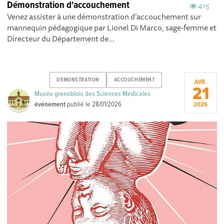
Démonstration d'accouchement
415
Venez assister à une démonstration d’accouchement sur
mannequin pédagogique par Lionel Di Marco , sage-femme et
Directeur du Département de...
DEMONSTRATION
ACCOUCHEMENT
AVR.
21
Musée grenoblois des Sciences Médicales
événement
publié le
28/01/2026
2026