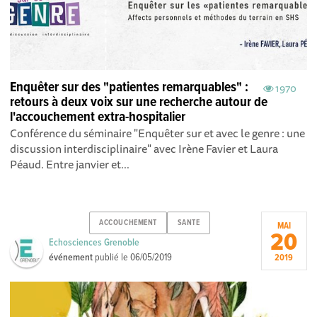
Enquêter sur des "patientes remarquables" :
1970
retours à deux voix sur une recherche autour de
l'accouchement extra-hospitalier
Conférence du séminaire "Enquêter sur et avec le genre : une
discussion interdisciplinaire" avec Irène Favier et Laura
Péaud. Entre janvier et...
ACCOUCHEMENT
SANTE
MAI
20
Echosciences Grenoble
événement
publié le
06/05/2019
2019