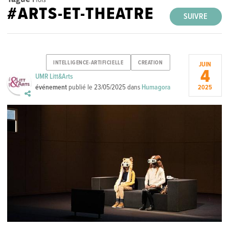
#ARTS-ET-THEATRE
SUIVRE
INTELLIGENCE-ARTIFICIELLE
CREATION
JUIN
4
UMR Litt&Arts
événement
publié le
23/05/2025
dans
Humagora
2025