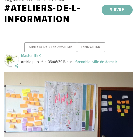
#ATELIERS-DE-L-
SUIVRE
INFORMATION
ATELIERS-DE-L-INFORMATION
INNOVATION
Master ITER
article
publié le
06/06/2016
dans
Grenoble, ville de demain