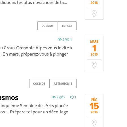
dictions les plus novatrices de la...
2016
COSMOS
ESPACE
2904
MARS
1
du Crous Grenoble Alpes vous invite à
. En mars, préparez-vous à plonger
2016
COSMOS
ASTRONOMIE
Cosmos
2387
1
FÉV.
15
 cinquième Semaine des Arts placée
os … Prépare toi pour un décollage
2016