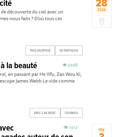
28
cité
2026
 de découverte du ciel avec un
es-nous faits ? D’où tous ces
PHILOSOPHIE
ESTHETIQUE
 à la beauté
2498
ol, en passant par He Yifu, Zao Wou Ki,
télescope James Webb Le vide comme
ERIC-LAGADEC
COSMOS
avec
1412
FÉV.