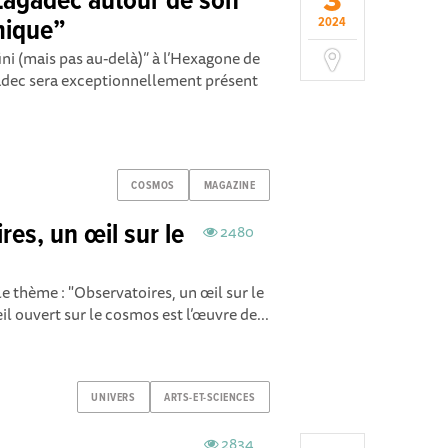
3
 Lagadec autour de son
mique”
2024
fini (mais pas au-delà)” à l’Hexagone de
gadec sera exceptionnellement présent
COSMOS
MAGAZINE
res, un œil sur le
2480
le thème : "Observatoires, un œil sur le
il ouvert sur le cosmos est l’œuvre de...
UNIVERS
ARTS-ET-SCIENCES
2834