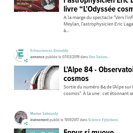
l’astrophysicien Eric
livre “L'Odyssée cos
A la marge du spectacle “Vers l’in
Meylan, l’astrophysicien Eric La
à...
Echosciences Grenoble
annonce
publiée le
07/03/2019
dans
Une Saison...
L’Alpe 84 - Observatoi
cosmos
Sortie du numéro 84 de l'Alpe sur 
cosmos". À la une : cet étonnant œ
Marion Sabourdy
événement
publié le
11/01/2017
dans
Science F(r)ictions