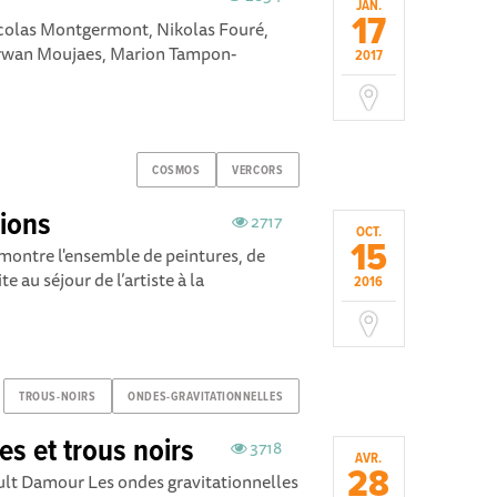
JAN.
17
icolas Montgermont, Nikolas Fouré,
arwan Moujaes, Marion Tampon-
2017
COSMOS
VERCORS
ions
2717
OCT.
15
ontre l'ensemble de peintures, de
e au séjour de l’artiste à la
2016
TROUS-NOIRS
ONDES-GRAVITATIONNELLES
es et trous noirs
3718
AVR.
28
ult Damour Les ondes gravitationnelles