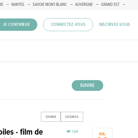
RE
NANTES
SAVOIE MONT-BLANC
AUVERGNE
GRAND EST
INSCRIVEZ-VOUS
JE CONTRIBUE
CONNECTEZ-VOUS
SUIVRE
CHIMIE
COSMOS
les - film de
196
JUIL.