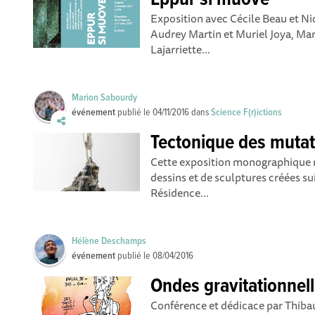
Eppur si muove
Exposition avec Cécile Beau et N
Audrey Martin et Muriel Joya, M
Lajarriette...
Marion Sabourdy
événement
publié le
04/11/2016
dans
Science F(r)ictions
Tectonique des mutat
Cette exposition monographique m
dessins et de sculptures créées suit
Résidence...
Hélène Deschamps
événement
publié le
08/04/2016
Ondes gravitationnell
Conférence et dédicace par Thiba