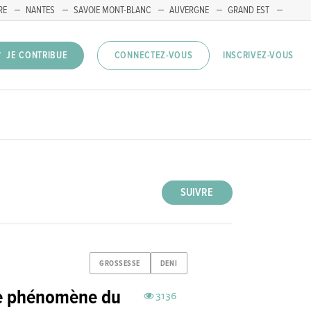
RE
NANTES
SAVOIE MONT-BLANC
AUVERGNE
GRAND EST
INSCRIVEZ-VOUS
JE CONTRIBUE
CONNECTEZ-VOUS
SUIVRE
GROSSESSE
DENI
le phénomène du
3136