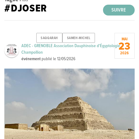
#DJOSER
SUIVRE
SAQQARAH
SAMEH-MICHEL
MAI
23
ADEC - GRENOBLE Association Dauphinoise d'Égyptologie
Champollion
2026
événement
publié le
12/05/2026