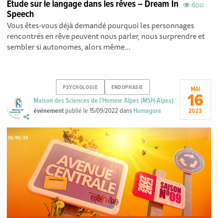
Étude sur le langage dans les rêves – Dream In
600
Speech
Vous êtes-vous déjà demandé pourquoi les personnages
rencontrés en rêve peuvent nous parler, nous surprendre et
sembler si autonomes, alors même...
PSYCHOLOGIE
ENDOPHASIE
MAI
16
Maison des Sciences de l'Homme Alpes (MSH-Alpes)
événement
publié le
15/09/2022
dans
Humagora
2023