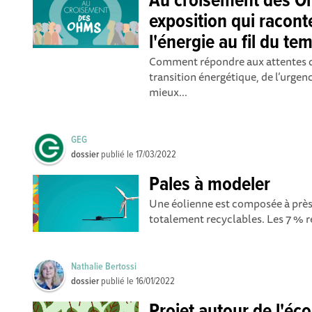
Au croisement des O
exposition qui raconte
l'énergie au fil du te
Comment répondre aux attentes du
transition énergétique, de l’urge
mieux...
GEG
dossier
publié le
17/03/2022
Pales à modeler
Une éolienne est composée à près 
totalement recyclables. Les 7 % r
Nathalie Bertossi
dossier
publié le
16/01/2022