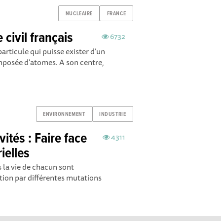
NUCLEAIRE
FRANCE
 civil français
6732
articule qui puisse exister d’un
composée d’atomes. A son centre,
ENVIRONNEMENT
INDUSTRIE
vités : Faire face
4311
ielles
s la vie de chacun sont
ion par différentes mutations