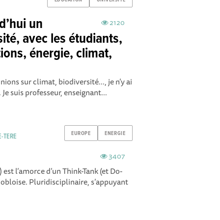
d’hui un
2120
ité, avec les étudiants,
ions, énergie, climat,
ions sur climat, biodiversité..., je n’y ai
Je suis professeur, enseignant...
EUROPE
ENERGIE
E-TERE
3407
est l’amorce d’un Think-Tank (et Do-
obloise. Pluridisciplinaire, s’appuyant