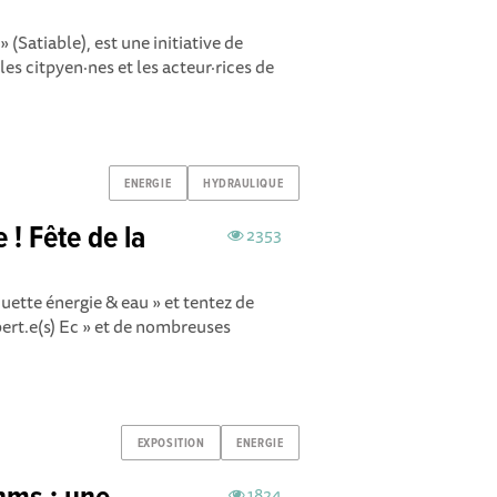
 (Satiable), est une initiative de
les citpyen·nes et les acteur·rices de
ENERGIE
HYDRAULIQUE
 ! Fête de la
2353
uette énergie & eau » et tentez de
xpert.e(s) Ec » et de nombreuses
EXPOSITION
ENERGIE
1824