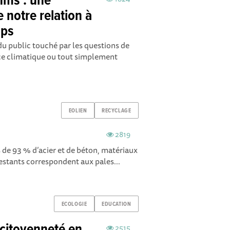
hms : une
 notre relation à
mps
 public touché par les questions de
nce climatique ou tout simplement
EOLIEN
RECYCLAGE
2819
de 93 % d’acier et de béton, matériaux
estants correspondent aux pales...
ECOLOGIE
EDUCATION
2515