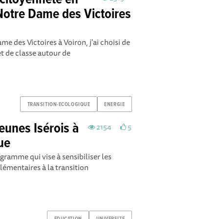
ocitoyenneté en
Notre Dame des Victoires
 des Victoires à Voiron, j'ai choisi de
et de classe autour de
TRANSITION-ECOLOGIQUE
ENERGIE
jeunes Isérois à
2154
5
que
ogramme qui vise à sensibiliser les
lémentaires à la transition
EDUCATION
UNIVERSITE