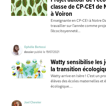
Projet autour de l'éc
classe de CP-CE1 de 
à Voiron
Enseignante en CP-CE1 à Notre Dame
travailler sur l'année comme proj
l'écocitoyenneté...
Ophélie Bertossi
dossier
publié le
19/07/2021
Watty sensibilise les 
la transition écologi
Watty arrive en Isère ! C'est un pr
élèves des écoles maternelles et é
écologique....
Joel Chevrier