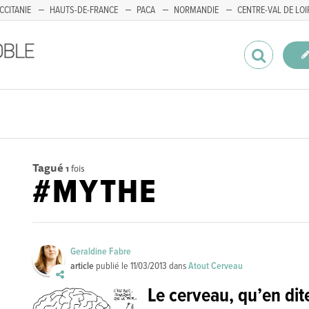
CCITANIE
HAUTS-DE-FRANCE
PACA
NORMANDIE
CENTRE-VAL DE LOI
Tagué
1
fois
#MYTHE
Geraldine Fabre
article
publié le
11/03/2013
dans
Atout Cerveau
Le cerveau, qu’en dit