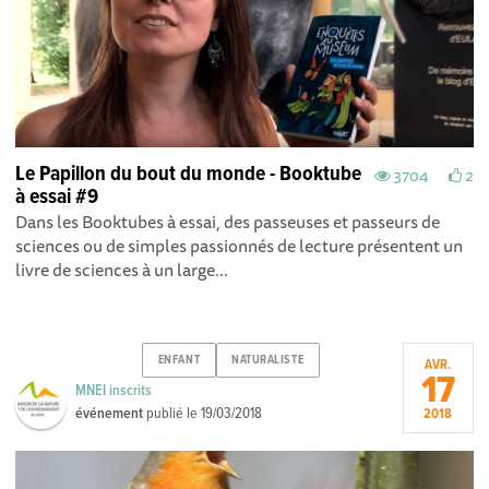
Le Papillon du bout du monde - Booktube
3704
2
à essai #9
Dans les Booktubes à essai, des passeuses et passeurs de
sciences ou de simples passionnés de lecture présentent un
livre de sciences à un large...
ENFANT
NATURALISTE
AVR.
17
MNEI inscrits
événement
publié le
19/03/2018
2018