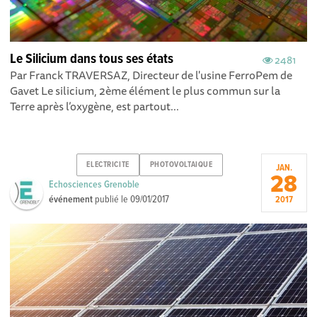
Le Silicium dans tous ses états
2481
Par Franck TRAVERSAZ, Directeur de l'usine FerroPem de
Gavet Le silicium, 2ème élément le plus commun sur la
Terre après l’oxygène, est partout...
ELECTRICITE
PHOTOVOLTAIQUE
JAN.
28
Echosciences Grenoble
événement
publié le
09/01/2017
2017