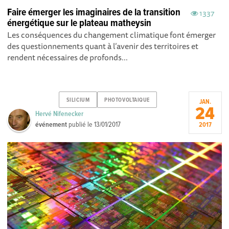
Faire émerger les imaginaires de la transition
1337
énergétique sur le plateau matheysin
Les conséquences du changement climatique font émerger
des questionnements quant à l’avenir des territoires et
rendent nécessaires de profonds...
SILICIUM
PHOTOVOLTAIQUE
JAN.
24
Hervé Nifenecker
événement
publié le
13/01/2017
2017