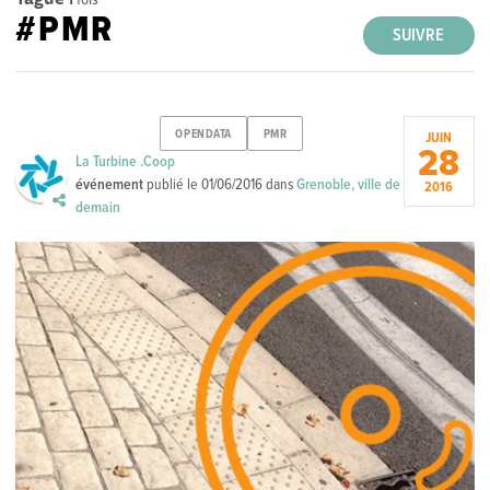
#PMR
SUIVRE
OPENDATA
PMR
JUIN
28
La Turbine .Coop
événement
publié le
01/06/2016
dans
Grenoble, ville de
2016
demain