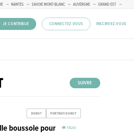
RE
NANTES
SAVOIE MONT-BLANC
AUVERGNE
GRAND EST
INSCRIVEZ-VOUS
JE CONTRIBUE
CONNECTEZ-VOUS
T
SUIVRE
DONUT
PORTRAIT-DONUT
lle boussole pour
1620