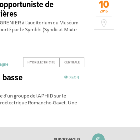
10
 opportuniste de
ières
2016
 GRENIER à l'auditorium du Muséum
porté par le Symbhi (Syndicat Mixte
HYDRELECTRICITE
CENTRALE
tagne
a basse
7504
ite d'un groupe de l’APHID sur le
ydroélectrique Romanche-Gavet. Une
SUIVEZ-NOUS