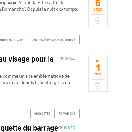
5
ompagnie Acour dans le cadre de
la Romanche". Depuis la nuit des temps,
2023
ROELECTRICITE
CENTRALE-HYDROELECTRIQUE
u visage pour la
2604
OCT.
1
2021
se comme un site emblématique de
ours d’eau depuis la fin du 19e siècle.
MAQUETTE
ROMANCHE
aquette du barrage
10635