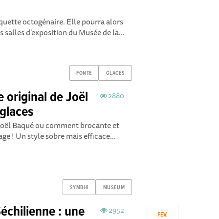
uette octogénaire. Elle pourra alors
 salles d'exposition du Musée de la...
FONTE
GLACES
e original de Joël
2880
 glaces
de Joël Baqué ou comment brocante et
ge ! Un style sobre mais efficace...
SYMBHI
MUSEUM
échilienne : une
2952
FÉV.