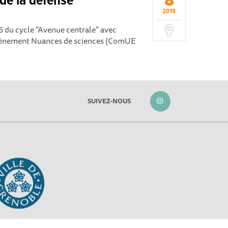
8
 de la défense
2019
6 du cycle "Avenue centrale" avec
vènement Nuances de sciences (ComUE
SUIVEZ-NOUS