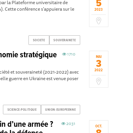
5
ar la Plateforme universitaire de
 Cette conférence s'appuiera sur le
2023
SOCIETE
SOUVERAINETE
onomie stratégique
1710
MAI
3
2022
ciété et souveraineté (2021-2022) avec
elle guerre en Ukraine est venue poser
SCIENCE-POLITIQUE
UNION-EUROPEENNE
oin d’une armée ?
2031
OCT.