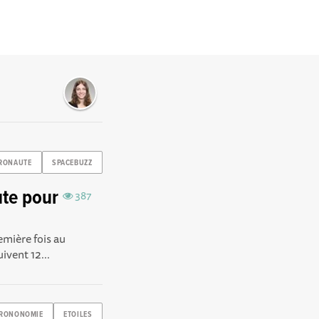
RONAUTE
SPACEBUZZ
ute pour
387
emière fois au
ivent 12...
RONONOMIE
ETOILES