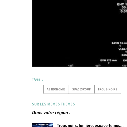
TAGS :
ASTRONOMIE
SPACESCOOP
TROUS-NOIRS
SUR LES MÊMES THÈMES
Dans votre région :
Trous noirs, lumière, espace-temps...