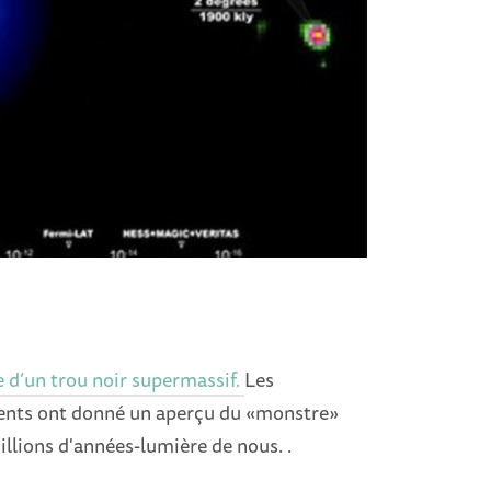
 d’un trou noir supermassif.
Les
ments ont donné un aperçu du «monstre»
illions d'années-lumière de nous. .