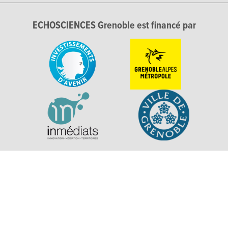
ECHOSCIENCES Grenoble est financé par
Explorer, s’exprimer, rentrer en contact : Echosciences
Grenoble est le réseau social des amateurs de sciences et de
technologies du territoire. Propulsé par
La Casemate
Mentions légales
|
Politique de confidentialité
|
CGU
|
Ligne éditoriale