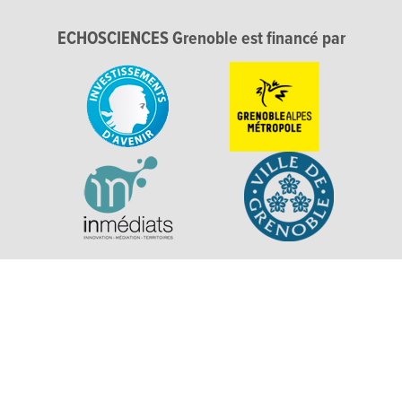
ECHOSCIENCES Grenoble est financé par
Explorer, s’exprimer, rentrer en contact : Echosciences
Grenoble est le réseau social des amateurs de sciences et de
technologies du territoire. Propulsé par
La Casemate
Mentions légales
|
Politique de confidentialité
|
CGU
|
Ligne éditoriale