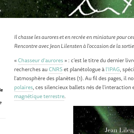
Il chasse les aurores et en recrée en miniature pour ce
Rencontre avec Jean Lilensten à l’occasion de la sortie 
«
Chasseur d’aurores
» : c’est le titre du dernier liv
recherches au
CNRS
et planétologue à
l’IPAG
, spéc
l’atmosphère des planètes (1). Au fil des pages, il
polaires
, ces silencieux ballets nés de l’interaction e
de
magnétique terrestre
.
e