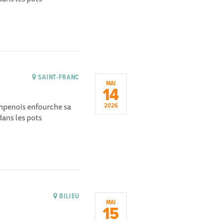
SAINT-FRANC
MAI
14
ampenois enfourche sa
2026
dans les pots
BILIEU
MAI
15