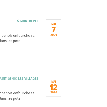
MONTREVEL
MAI
7
ampenois enfourche sa
2026
dans les pots
AINT-GENIX-LES-VILLAGES
MAI
12
ampenois enfourche sa
2026
dans les pots