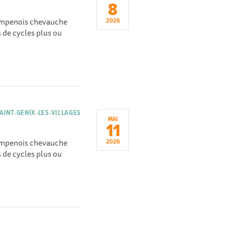
8
hampenois chevauche
2026
 de cycles plus ou
.
AINT-GENIX-LES-VILLAGES
MAI
11
hampenois chevauche
2026
 de cycles plus ou
.