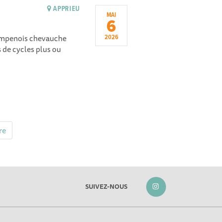
APPRIEU
MAI
6
hampenois chevauche
2026
 de cycles plus ou
.
re
SUIVEZ-NOUS