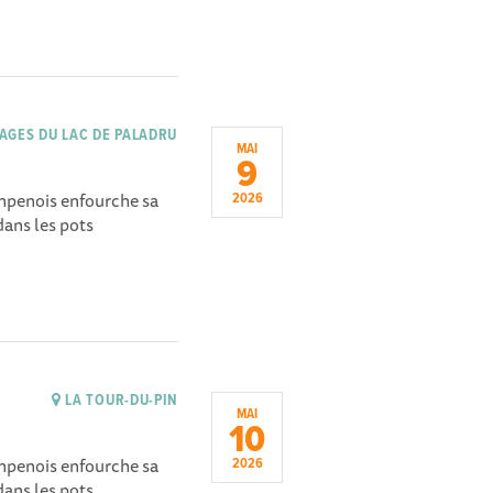
AGES DU LAC DE PALADRU
MAI
9
ampenois enfourche sa
2026
dans les pots
LA TOUR-DU-PIN
MAI
10
ampenois enfourche sa
2026
dans les pots