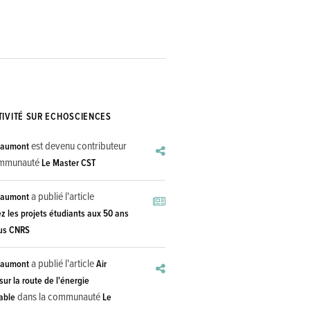
TIVITÉ SUR ECHOSCIENCES
est devenu contributeur
haumont
ommunauté
Le Master CST
a publié l'article
haumont
z les projets étudiants aux 50 ans
us CNRS
a publié l'article
haumont
Air
 sur la route de l'énergie
dans la communauté
able
Le