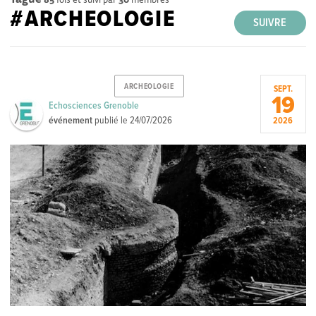
#ARCHEOLOGIE
SUIVRE
ARCHEOLOGIE
SEPT.
19
Echosciences Grenoble
événement
publié le
24/07/2026
2026