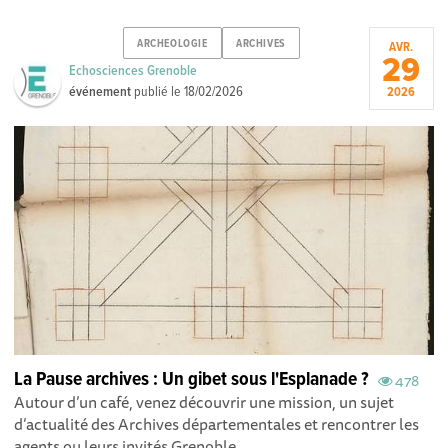
ARCHEOLOGIE
ARCHIVES
AVR.
29
Echosciences Grenoble
événement
publié le
18/02/2026
2026
La Pause archives : Un gibet sous l'Esplanade ?
478
Autour d’un café, venez découvrir une mission, un sujet
d’actualité des Archives départementales et rencontrer les
agents ou leurs invités.Grenoble...