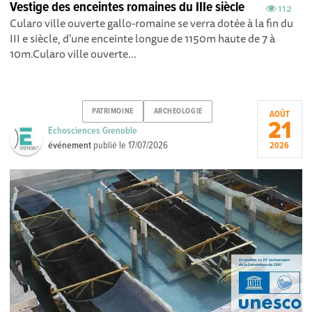
Vestige des enceintes romaines du IIIe siècle
112
Cularo ville ouverte gallo-romaine se verra dotée à la fin du
III e siècle, d'une enceinte longue de 1150m haute de 7 à
10m.Cularo ville ouverte...
PATRIMOINE
ARCHEOLOGIE
AOÛT
21
Echosciences Grenoble
événement
publié le
17/07/2026
2026